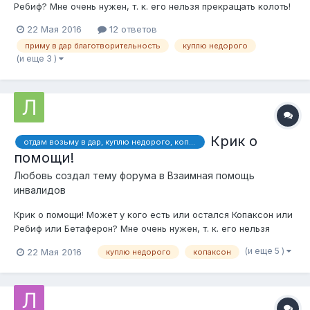
Ребиф? Мне очень нужен, т. к. его нельзя прекращать колоть!
Сама, когда была беременна третьим сыном, отдавала все
22 Мая 2016
12 ответов
лекарства нуждающимся людям. А теперь сама осталась
приму в дар благотворительность
куплю недорого
без этого препарата. Больна рассеянным склерозом с 1999
(и еще 3 )
г...
Крик о
отдам возьму в дар, куплю недорого, копаксон, ребиф, бетаферон,
помощи!
Любовь
создал тему форума в
Взаимная помощь
инвалидов
Крик о помощи! Может у кого есть или остался Копаксон или
Ребиф или Бетаферон? Мне очень нужен, т. к. его нельзя
прекращать колоть! Сама, когда была беременна третьим
(и еще 5 )
22 Мая 2016
куплю недорого
копаксон
сыном, отдавала все лекарства нуждающимся людям. А
теперь сама осталась без этого препарата. Больна
рассеянным скле...