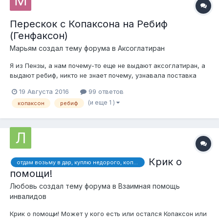
Перескок с Копаксона на Ребиф
(Генфаксон)
Марьям
создал тему форума в
Аксоглатиран
Я из Пензы, а нам почему-то еще не выдают аксоглатиран, а
выдают ребиф, никто не знает почему, узнавала поставка
аксоглатирана в Пензенскую область уже была 14 июня.
19 Августа 2016
99 ответов
(и еще 1 )
копаксон
ребиф
Крик о
отдам возьму в дар, куплю недорого, копаксон, ребиф, бетаферон,
помощи!
Любовь
создал тему форума в
Взаимная помощь
инвалидов
Крик о помощи! Может у кого есть или остался Копаксон или