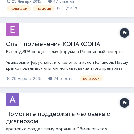
23 Января 2015
47 ответов
копаксон? Врачи говорят о нем, но никто не говорит как его
(и еще 3 )
копаксон
помощь
получить. Что нужно для этого сделать, куда и когда
обратиться и с какими док...
Опыт применения КОПАКСОНА
Evgeny_SPB
создал тему форума в
Рассеянный склероз
Уважаемые форумчане, кто колет или колол Копаксон. Прошу
кратко поделиться опытом использования этого препарата.
Сколько колете или кололи, как это повлияло на течение
29 Апреля 2015
24 ответа
копаксон
болезни, если прекратили колоть то почему. Прошу не
устраивать обсуждений, а просто поделиться опытом. К
модераторам: Мне известно...
Помогите поддержать человека с
диагнозом
apetrenko
создал тему форума в
Обмен опытом