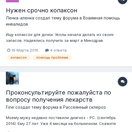
Нужен срочно копаксон
Ленка-аленка
создал тему форума в
Взаимная помощь
инвалидов
Ищу копаксон для дочки. Уколы начала делать из своих
запасов. Надеялись получить за март а Минздрав
задерживает доставку. Если есть у кого лишний или взаймы
16 Марта 2016
4 ответа
буду благодарна. Уколов хватит до конца марта а прерывать
копаксон
помощь проблема
нельзя. Помогите!!!
Проконсультируйте пожалуйста по
вопросу получения лекарств
Fine
создал тему форума в
Рассеянный склероз
Моему мужу недавно поставили диагноз - РС. (сентябрь
2014). Ему 27 лет. Уже 4 месяца на больничном. Скажите
пожалуйста, что нужно сделать, чтобы получать бесплатно