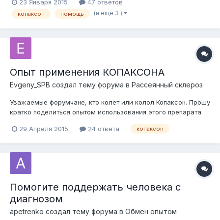
23 Января 2015
47 ответов
копаксон? Врачи говорят о нем, но никто не говорит как его
(и еще 3 )
копаксон
помощь
получить. Что нужно для этого сделать, куда и когда
обратиться и с какими док...
Опыт применения КОПАКСОНА
Evgeny_SPB
создал тему форума в
Рассеянный склероз
Уважаемые форумчане, кто колет или колол Копаксон. Прошу
кратко поделиться опытом использования этого препарата.
Сколько колете или кололи, как это повлияло на течение
29 Апреля 2015
24 ответа
копаксон
болезни, если прекратили колоть то почему. Прошу не
устраивать обсуждений, а просто поделиться опытом. К
модераторам: Мне известно...
Помогите поддержать человека с
диагнозом
apetrenko
создал тему форума в
Обмен опытом