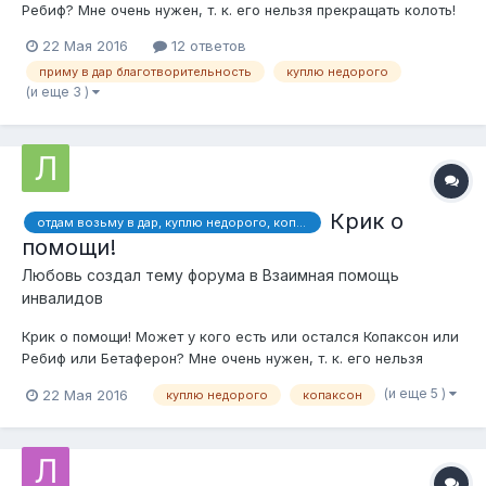
Ребиф? Мне очень нужен, т. к. его нельзя прекращать колоть!
Сама, когда была беременна третьим сыном, отдавала все
22 Мая 2016
12 ответов
лекарства нуждающимся людям. А теперь сама осталась
приму в дар благотворительность
куплю недорого
без этого препарата. Больна рассеянным склерозом с 1999
(и еще 3 )
г...
Крик о
отдам возьму в дар, куплю недорого, копаксон, ребиф, бетаферон,
помощи!
Любовь
создал тему форума в
Взаимная помощь
инвалидов
Крик о помощи! Может у кого есть или остался Копаксон или
Ребиф или Бетаферон? Мне очень нужен, т. к. его нельзя
прекращать колоть! Сама, когда была беременна третьим
(и еще 5 )
22 Мая 2016
куплю недорого
копаксон
сыном, отдавала все лекарства нуждающимся людям. А
теперь сама осталась без этого препарата. Больна
рассеянным скле...