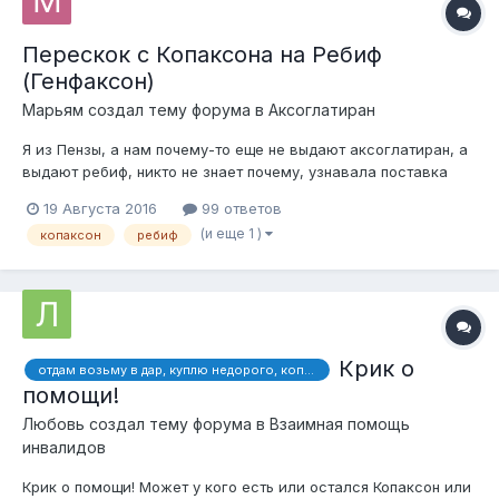
Перескок с Копаксона на Ребиф
(Генфаксон)
Марьям
создал тему форума в
Аксоглатиран
Я из Пензы, а нам почему-то еще не выдают аксоглатиран, а
выдают ребиф, никто не знает почему, узнавала поставка
аксоглатирана в Пензенскую область уже была 14 июня.
19 Августа 2016
99 ответов
(и еще 1 )
копаксон
ребиф
Крик о
отдам возьму в дар, куплю недорого, копаксон, ребиф, бетаферон,
помощи!
Любовь
создал тему форума в
Взаимная помощь
инвалидов
Крик о помощи! Может у кого есть или остался Копаксон или