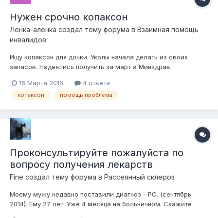
Нужен срочно копаксон
Ленка-аленка
создал тему форума в
Взаимная помощь
инвалидов
Ищу копаксон для дочки. Уколы начала делать из своих
запасов. Надеялись получить за март а Минздрав
задерживает доставку. Если есть у кого лишний или взаймы
16 Марта 2016
4 ответа
буду благодарна. Уколов хватит до конца марта а прерывать
копаксон
помощь проблема
нельзя. Помогите!!!
Проконсультируйте пожалуйста по
вопросу получения лекарств
Fine
создал тему форума в
Рассеянный склероз
Моему мужу недавно поставили диагноз - РС. (сентябрь
2014). Ему 27 лет. Уже 4 месяца на больничном. Скажите
пожалуйста, что нужно сделать, чтобы получать бесплатно