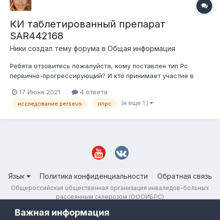
КИ таблетированный препарат
SAR442168
Ники
создал тему форума в
Общая информация
Ребята отзовитесь пожалуйста, кому поставлен тип Рс
первично-прогрессирующий? И кто принимает участие в
исследовательской программе Персеус(исследование
17 Июня 2021
4 ответа
таблеток). Спасибо!
(и еще 1 )
исследование perseus
ппрс
Язык
Политика конфиденциальности
Обратная связь
Общероссийская общественная организация инвалидов-больных
рассеянным склерозом (ОООИБРС)
Powered by Invision Community
Важная информация