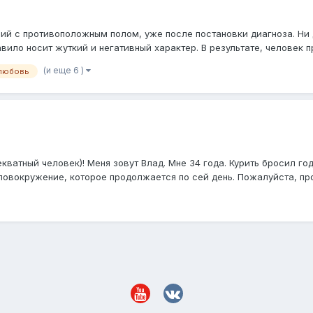
ий с противоположным полом, уже после постановки диагноза. Ни д
вило носит жуткий и негативный характер. В результате, человек п
(и еще 6 )
любовь
ватный человек)! Меня зовут Влад. Мне 34 года. Курить бросил год
ловокружение, которое продолжается по сей день. Пожалуйста, про