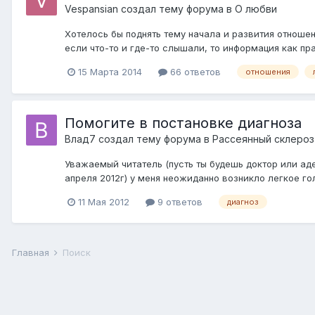
Vespansian
создал тему форума в
О любви
Хотелось бы поднять тему начала и развития отношен
если что-то и где-то слышали, то информация как пра
15 Марта 2014
66 ответов
отношения
Помогите в постановке диагноза
Влад7
создал тему форума в
Рассеянный склероз
Уважаемый читатель (пусть ты будешь доктор или адек
апреля 2012г) у меня неожиданно возникло легкое го
11 Мая 2012
9 ответов
диагноз
Главная
Поиск