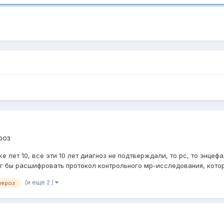
роз
е лет 10, все эти 10 лет диагноз не подтверждали, то рс, то энцеф
ог бы расшифровать протокол контрольного мр-исследования, котор
(и еще 2 )
лероз