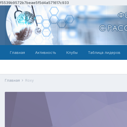
f5539b9572b7beae5f5d4a571617c933
Главная
Активность
Клубы
Таблица лидеров
Главная
Roxy