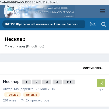
1a4e0b99f5eb0d603867d1b312c8defb
ПИТРС (Препараты Изменяющие Течение Рассеянного Склероза)
Несклер
Финголимод (Fingolimod)
СОРТИРОВКА
Несклер
1
2
3
4
11
Автор:
Мандаринка
,
26 Мая 2016
несклер
гилениа
261
ответ
74,2k
просмотров