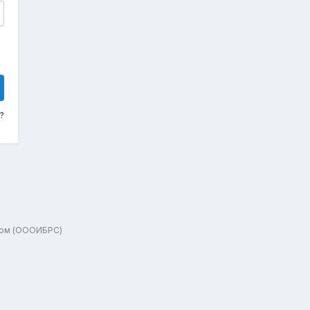
?
зом (ОООИБРС)