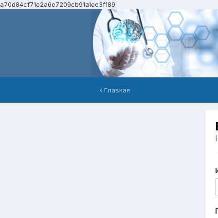
a70d84cf71e2a6e7209cb91a1ec3f189
Главная