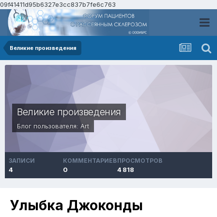
09f41411d95b6327e3cc837b7fe6c763
Великие произведения
Великие произведения
Блог пользователя:
Art
ЗАПИСИ
КОММЕНТАРИЕВ
ПРОСМОТРОВ
4
0
4 818
Улыбка Джоконды