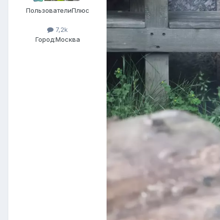
ПользователиПлюс
7,2k
Город:
Москва