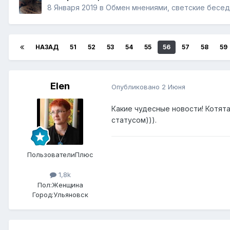
8 Января 2019
в
Обмен мнениями, светские бесе
НАЗАД
51
52
53
54
55
56
57
58
59
Elen
Опубликовано
2 Июня
Какие чудесные новости! Котят
статусом))).
ПользователиПлюс
1,8k
Пол:
Женщина
Город:
Ульяновск