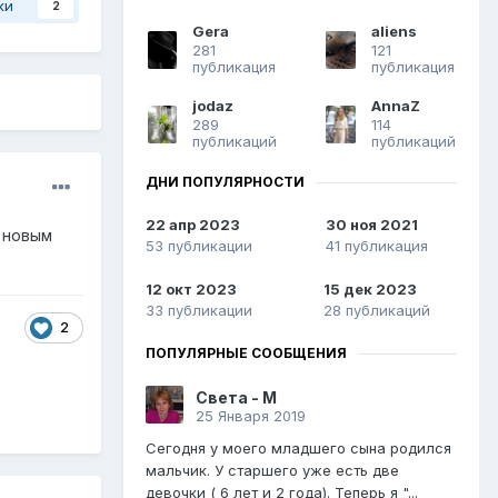
ки
2
Gera
aliens
281
121
публикация
публикация
jodaz
AnnaZ
289
114
публикаций
публикаций
ДНИ ПОПУЛЯРНОСТИ
22 апр 2023
30 ноя 2021
с новым
53 публикации
41 публикация
12 окт 2023
15 дек 2023
33 публикации
28 публикаций
2
ПОПУЛЯРНЫЕ СООБЩЕНИЯ
Света - М
25 Января 2019
Сегодня у моего младшего сына родился
мальчик. У старшего уже есть две
девочки ( 6 лет и 2 года). Теперь я "...