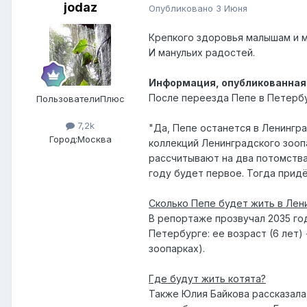
jodaz
Опубликовано
3 Июня
Крепкого здоровья малышам и м
И манульих радостей.
Информация, опубликованная
После переезда Пепе в Петербу
ПользователиПлюс
7,2k
"Да, Пепе останется в Ленингр
Город:
Москва
коллекций Ленинградского зоо
рассчитывают на два потомства
году будет первое. Тогда прид
Сколько Пепе будет жить в Лен
В репортаже прозвучал 2035 го
Петербурге: ее возраст (6 лет)
зоопарках).
Где будут жить котята?
Также Юлия Байкова рассказала,