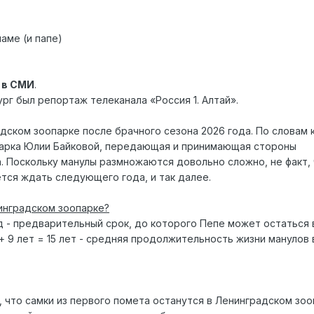
аме (и папе)
 в СМИ
.
рг был репортаж телеканала «Россия 1. Алтай».
адском зоопарке после брачного сезона 2026 года. По словам 
парка Юлии Байковой, передающая и принимающая стороны
. Поскольку манулы размножаются довольно сложно, не факт, 
ётся ждать следующего года, и так далее.
инградском зоопарке?
д - предварительный срок, до которого Пепе может остаться 
 + 9 лет = 15 лет - средняя продолжительность жизни манулов 
 что самки из первого помета останутся в Ленинградском зоо