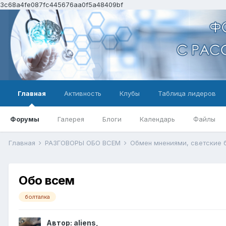
3c68a4fe087fc445676aa0f5a48409bf
Главная
Активность
Клубы
Таблица лидеров
Форумы
Галерея
Блоги
Календарь
Файлы
Главная
РАЗГОВОРЫ ОБО ВСЕМ
Обмен мнениями, светские
Обо всем
болталка
Автор:
aliens
,