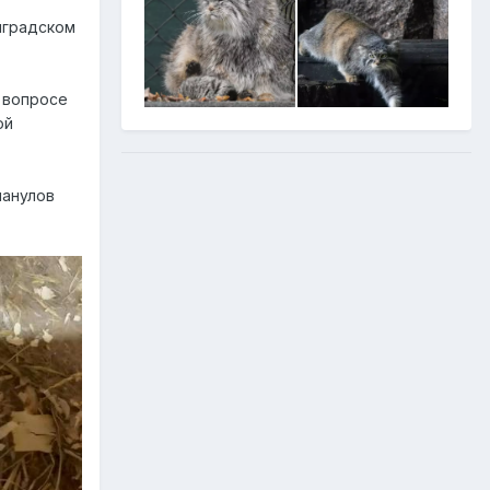
нградском
м вопросе
ой
манулов