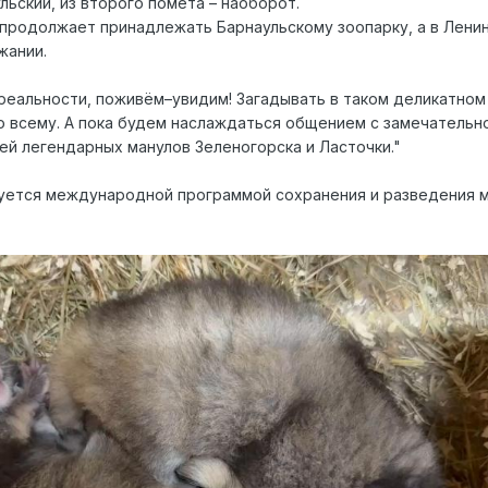
ьский, из второго помета – наоборот.
продолжает принадлежать Барнаульскому зоопарку, а в Лени
жании.
в реальности, поживём–увидим! Загадывать в таком деликатно
о всему. А пока будем наслаждаться общением с замечательн
ей легендарных манулов Зеленогорска и Ласточки."
уется международной программой сохранения и разведения 