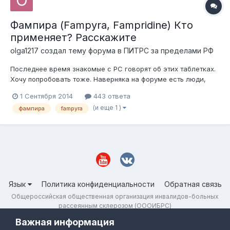
Фампира (Fampyra, Fampridine) Кто
применяет? Расскажите
olga1217
создал тему форума в
ПИТРС за пределами РФ
Последнее время знакомые с РС говорят об этих таблетках.
Хочу попробовать тоже. Наверняка на форуме есть люди,
которые уже пользовались. Напишите, пожалуйста, есть ли
1 Сентября 2014
443 ответа
смысл их пить если хожу еле-еле, да и вообще отзывы.
(и еще 1 )
фампира
fampyra
Язык
Политика конфиденциальности
Обратная связь
Общероссийская общественная организация инвалидов-больных
рассеянным склерозом (ОООИБРС)
Powered by Invision Community
Важная информация