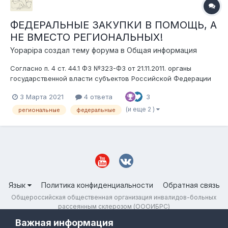
ФЕДЕРАЛЬНЫЕ ЗАКУПКИ В ПОМОЩЬ, А
НЕ ВМЕСТО РЕГИОНАЛЬНЫХ!
Yopapipa
создал тему форума в
Общая информация
Согласно п. 4 ст. 44.1 ФЗ №323-ФЗ от 21.11.2011. органы
государственной власти субъектов Российской Федерации
осуществляют ведение региональных сегментов
3 Марта 2021
4 ответа
3
Федерального регистра граждан и своевременное
представление сведений, содержащихся в них, в
(и еще 2 )
региональные
федеральные
уполномоченный федеральный орган исполнительной
власти...
Язык
Политика конфиденциальности
Обратная связь
Общероссийская общественная организация инвалидов-больных
рассеянным склерозом (ОООИБРС)
Powered by Invision Community
Важная информация