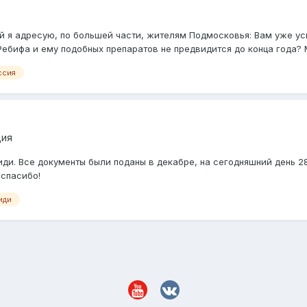
ый я адресую, по большей части, жителям Подмосковья: Вам уже у
Ребифа и ему подобных препаратов не предвидится до конца года? М
ссия
ция
и. Все документы были поданы в декабре, на сегодняшний день 28.
 спасибо!
иди