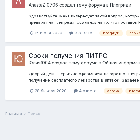
AnastaZ_0706
создал тему форума в
Плегриди
Здравствуйте. Меня интересует такой вопрос, котор
препарат на Плегреди, ссылаясь на то, что поставок 
16 Июля 2020
3 ответа
плегриди
реми
Сроки получения ПИТРС
Юлия1994
создал тему форума в
Общая информа
Добрый день. Первично оформляем лекарство Плегрид
получение бесплатного лекарства в аптеке? Заранее
28 Января 2020
4 ответа
аптека
плегр
Главная
Поиск