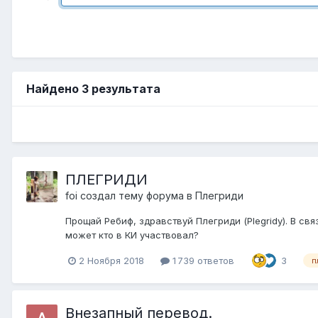
Найдено 3 результата
ПЛЕГРИДИ
foi
создал тему форума в
Плегриди
Прощай Ребиф, здравствуй Плегриди (Plegridy). В св
может кто в КИ участвовал?
2 Ноября 2018
1 739 ответов
3
п
Внезапный перевод.