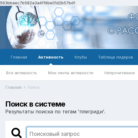
563bbaec7b582a3a4f19be01d2b57bd1
Главная
Активность
Клубы
Таблица лидеров
Вся активность
Мои ленты активности
Непрочитанное
Главная
Поиск
Поиск в системе
Результаты поиска по тегам 'плегриди'.