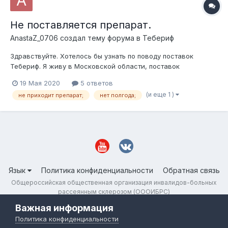
Не поставляется препарат.
AnastaZ_0706
создал тему форума в
Тебериф
Здравствуйте. Хотелось бы узнать по поводу поставок
Тебериф. Я живу в Московской области, поставок
указанного препарата нет с прошлого декабря. Кто-то
19 Мая 2020
5 ответов
сталкивался с аналогичной проблемой? Альтернативы
(и еще 1 )
не приходит препарат;
нет полгода;
препарата у меня нет тоже, лишь была гуманитарная помощь
зимой и всё. Всем спасибо за ответы.
Язык
Политика конфиденциальности
Обратная связь
Общероссийская общественная организация инвалидов-больных
рассеянным склерозом (ОООИБРС)
Powered by Invision Community
Важная информация
Политика конфиденциальности