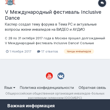
V Международный фестиваль Inclusive
Dance
Каспер
создал тему форума в
Тема РС и актуальные
вопросы жизни инвалидов на ВИДЕО и АУДИО
С 28 по 31 октября 2017 года в Москве прошел долгожданный
V Международный фестиваль Inclusive Dance! Сольные
исполнители, дуэты и творческие коллективы на 4 дня
1 Ноября 2017
17 ответов
танцы инвылидов
погрузились в атмосферу искусства, творчества и общения.
Язык
Политика конфиденциальности
Обратная связь
Общероссийская общественная организация инвалидов-больных
рассеянным склерозом (ОООИБРС)
Powered by Invision Community
Важная информация