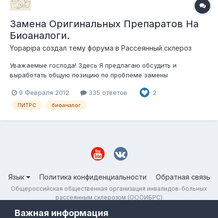
Замена Оригинальных Препаратов На
Биоаналоги.
Yopapipa
создал тему форума в
Рассеянный склероз
Уважаемые господа! Здесь Я предлагаю обсудить и
выработать общую позицию по проблеме замены
оригинальных препаратов изменяющих течение рассеянного
9 Февраля 2012
335 ответов
2
склероза на биоаналоги. Результатом обсуждения хотелось
бы видеть: Выработанную и чётко сформулированную единую
ПИТРС
биоаналог
позицию Конкретный план мероприятий Откры...
Язык
Политика конфиденциальности
Обратная связь
Общероссийская общественная организация инвалидов-больных
рассеянным склерозом (ОООИБРС)
Powered by Invision Community
Важная информация