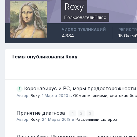
Roxy
ПользователиПлюс
ЧИСЛО ПУБЛИКАЦИЙ
РЕГИСТ
4 384
15 Октя
Темы опубликованы Roxy
Коронавирус и РС, меры предосторожност
Автор:
Roxy
,
1 Марта 2020
в
Обмен мнениями, светские бе
Принятие диагноза
1
2
3
Автор:
Roxy
,
24 Марта 2018
в
Рассеянный склероз
Дэниел Амен Измените мозг — изменится и жиз