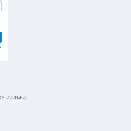
?
зом (ОООИБРС)