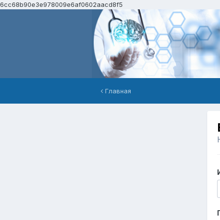
6cc68b90e3e978009e6af0602aacd8f5
Главная